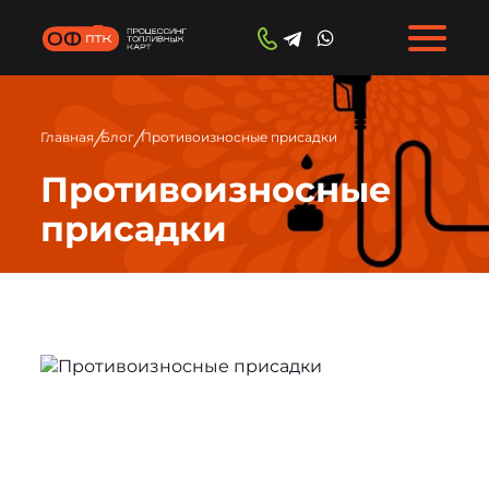
/
/
Главная
Блог
Противоизносные присадки
Противоизносные
присадки