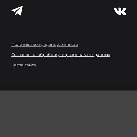
Политика конфиденциальности
Согласие на обработку персорнальных данных
Карта сайта
Мы используем
файлы cookie
для улучшения работы
сайта. Вы можете запретить сохранение cookie в
настройках своего браузера.
ХОРОШО