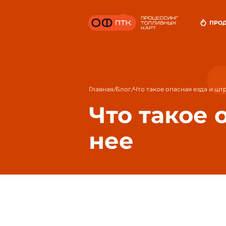
ПРО
То
До
Оп
Главная
Блог
Что такое опасная езда и шт
/
/
Что такое 
нее