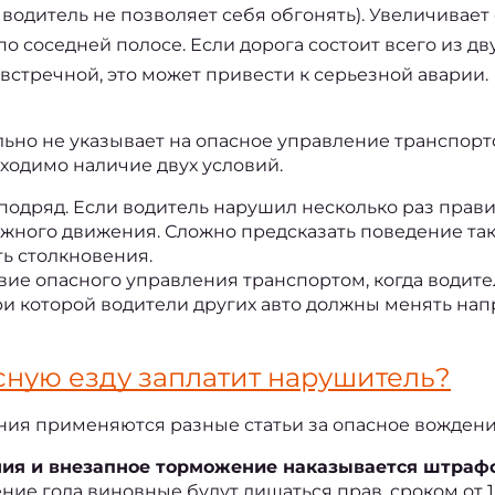
 водитель не позволяет себя обгонять). Увеличивает 
о соседней полосе. Если дорога состоит всего из дв
встречной, это может привести к серьезной аварии.
льно не указывает на опасное управление транспорт
бходимо наличие двух условий.
подряд.
 Если водитель нарушил несколько раз правил
ожного движения. Сложно предсказать поведение так
ть столкновения.
вие опасного управления транспортом, когда водите
ри которой водители других авто должны менять нап
сную езду 
заплатит нарушитель?
ения применяются разные 
статьи за опасное вождени
ия и внезапное торможение наказывается штрафо
е года виновные будут лишаться прав, сроком от 1 до