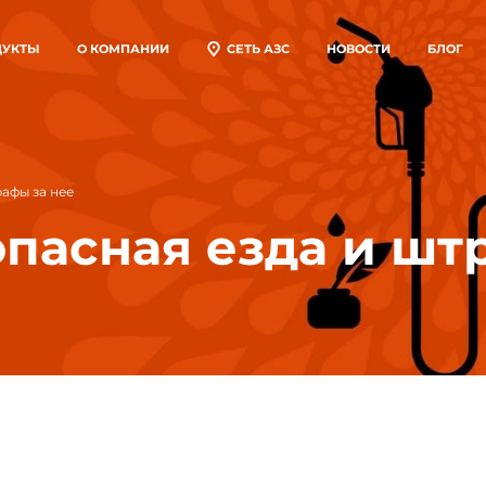
ДУКТЫ
О КОМПАНИИ
СЕТЬ АЗС
НОВОСТИ
БЛОГ
пливные карты
ставка топлива
товая продажа
рафы за нее
опасная езда и шт