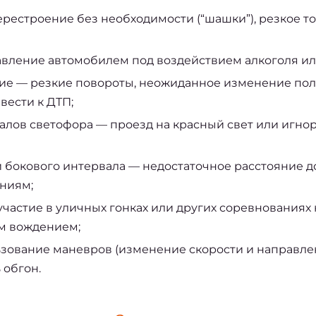
рестроение без необходимости (“шашки”), резкое 
авление автомобилем под воздействием алкоголя ил
е — резкие повороты, неожиданное изменение пол
вести к ДТП;
алов светофора — проезд на красный свет или игн
бокового интервала — недостаточное расстояние д
ениям;
участие в уличных гонках или других соревнованиях
м вождением;
ьзование маневров (изменение скорости и направле
 обгон.