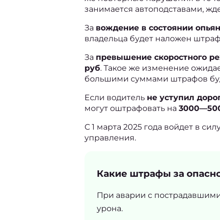
занимается автоподставами, жде
За 
вождение в состоянии опья
владельца будет наложен штраф
За 
превышение скоростного р
руб
. Такое же изменение ожида
большими суммами штрафов буду
Если водитель 
не уступил дор
могут оштрафовать на 
3000—50
С 1 марта 2025 года войдет в с
управления.
Какие штрафы за опасн
При аварии с пострадавшими
урона.