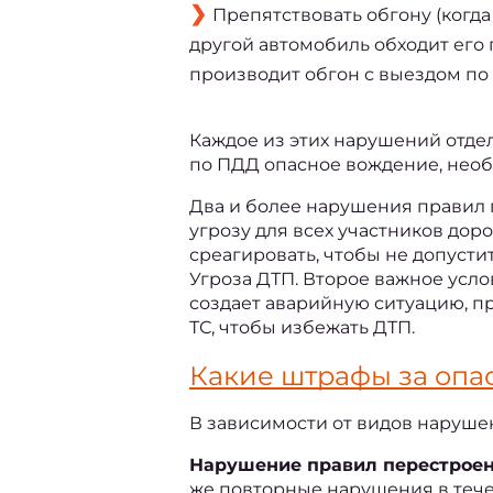
Препятствовать обгону (когда
другой автомобиль обходит его п
производит обгон с выездом по 
Каждое из этих нарушений отде
по 
ПДД опасное вождение
, нео
Два и более нарушения правил 
угрозу для всех участников дор
среагировать, чтобы не допусти
Угроза ДТП.
 Второе важное усло
создает аварийную ситуацию, п
ТС, чтобы избежать ДТП.
Какие 
штрафы за опа
В зависимости от видов наруш
Нарушение правил перестроен
же повторные нарушения в течени