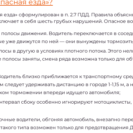
пасная езда»?
 езда» сформулирован в п. 2.7 ПДД. Правила объясн
ключает в себя шесть грубых нарушений. 
Опасное в
е полосы движения. Водитель переключается в сосе
ые уже движутся по ней — они вынуждены тормозить,
осы в другую в условиях плотного потока. Этого нел
е полосы заняты, смена ряда возможна только для о
одитель близко приближается к транспортному сред
следует удерживать дистанцию в городе 1-1,15 м, а на
зком торможении впереди идущего автомобиля;
нтервал сбоку особенно игнорируют мотоциклисты,
чные водители, обгоняя автомобиль, внезапно пере
акого типа возможен только для предотвращения Д