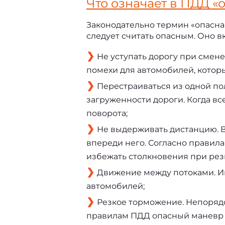
Что означает в 
ПДД «о
Законодательно термин «опасная
следует считать опасным. Оно в
Не уступать дорогу при смен
помехи для автомобилей, котор
Перестраиваться из одной пол
загруженности дороги. Когда вс
поворота;
Не выдерживать дистанцию. В
впереди него. Согласно правилам 
избежать столкновения при ре
Движение между потоками. И
автомобилей;
Резкое торможение. Непорядо
правилам ПДД опасный маневр т