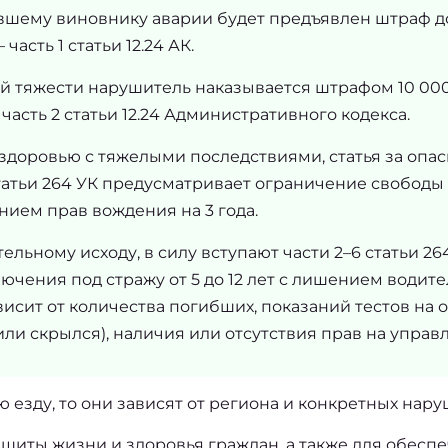
вшему виновнику аварии будет предъявлен штраф д
часть 1 статьи 12.24 АК.
й тяжести нарушитель наказывается штрафом 10 000
 часть 2 статьи 12.24 Административного кодекса.
н здоровью с тяжелыми последствиями, статья за опа
статьи 264 УК предусматривает ограничение свободы д
ием прав вождения на 3 года.
ельному исходу, в силу вступают части 2–6 статьи 264
ючения под стражу от 5 до 12 лет с лишением водите
висит от количества погибших, показаний тестов на 
 или скрылся), наличия или отсутствия прав на упра
ю езду
, то они зависят от региона и конкретных нару
иты жизни и здоровья граждан, а также для обеспеч