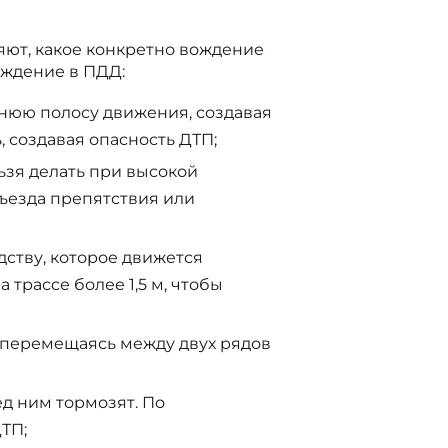
яют, какое конкретно вождение 
ождение в ПДД
:  
днюю полосу движения, создавая
 создавая опасность ДТП;
ьзя делать при высокой
бъезда препятствия или
ству, которое движется
 трассе более 1,5 м, чтобы
 перемещаясь между двух рядов
д ним тормозят. По
ТП;