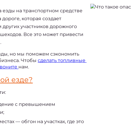
а езды на транспортном средстве 
дороге, которая создает 
и других участников дорожного 
шеходов. Все это может привести 
.
ды, но мы поможем сэкономить 
бизнеса. Чтобы 
сделать топливные 
воните 
нам.
ой езде
?
ти:
дение с превышением
и;
тах — обгон на участках, где это