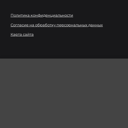
Политика конфиденциальности
Согласие на обработку персорнальных данных
Карта сайта
Мы используем
файлы cookie
для улучшения работы
сайта. Вы можете запретить сохранение cookie в
настройках своего браузера.
ХОРОШО