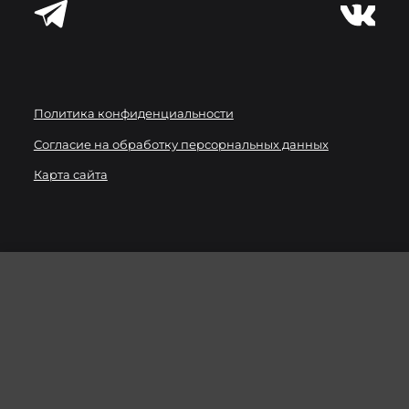
Политика конфиденциальности
Согласие на обработку персорнальных данных
Карта сайта
Мы используем
файлы cookie
для улучшения работы
сайта. Вы можете запретить сохранение cookie в
настройках своего браузера.
ХОРОШО