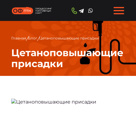
/
/
Главная
Блог
Цетаноповышающие присадки
Цетаноповышающие
присадки