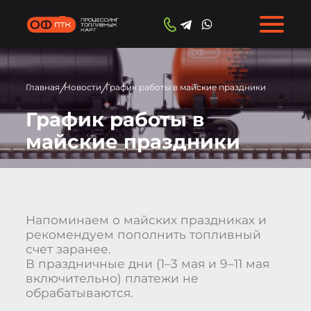
/
/
Главная
Новости
График работы в майские праздники
График работы в
майские праздники
Напоминаем о майских праздниках и
рекомендуем пополнить топливный
счет заранее.
В праздничные дни (1–3 мая и 9–11 мая
включительно) платежи не
обрабатываются.