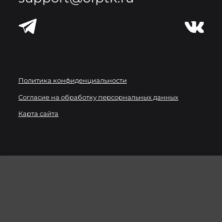
Политика конфиденциальности
Согласие на обработку персорнальных данных
Карта сайта
Мы используем
файлы cookie
для улучшения работы
сайта. Вы можете запретить сохранение cookie в
настройках своего браузера.
ХОРОШО