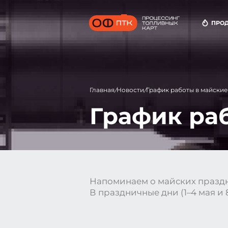
ПРО
То
До
Оп
Главная
Новости
График работы в майски
/
/
График ра
Напоминаем о майских праздн
В праздничные дни (1–4 мая и