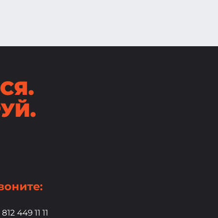
СЯ.
УЙ.
воните:
 812 449 11 11