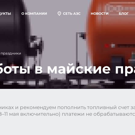
ДУКТЫ
О КОМПАНИИ
СЕТЬ АЗС
НОВОСТИ
БЛОГ
пливные карты
ставка топлива
товая продажа
е праздники
боты в майские п
иках и рекомендуем пополнить топливный счет з
 8–11 мая включительно) платежи не обрабатываютс