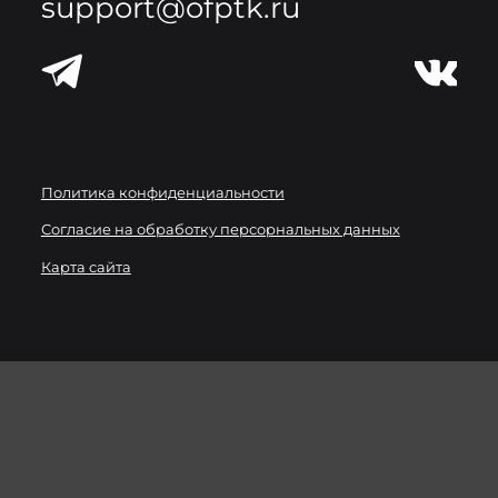
support@ofptk.ru
Политика конфиденциальности
Согласие на обработку персорнальных данных
Карта сайта
Мы используем
файлы cookie
для улучшения работы
сайта. Вы можете запретить сохранение cookie в
настройках своего браузера.
ХОРОШО