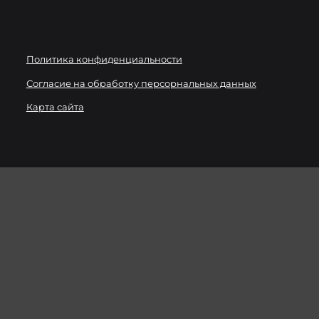
Политика конфиденциальности
Согласие на обработку персорнальных данных
Карта сайта
Мы используем
файлы cookie
для улучшения работы
сайта. Вы можете запретить сохранение cookie в
настройках своего браузера.
ХОРОШО