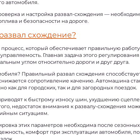
о автомобиля.
проверка и настройка развал-схождения — необходим
плива и безопасности на дороге.
 развал схождение
?
 процесс, который обеспечивает правильную работу 
правляемость. Главная задача этого регулирования з
альным углом относительно дороги и друг друга.
мобиля? Правильный развал схождения способствует 
 снижается сопротивление качению. Автомашина стан
о как для городских, так и для загородных поездок. 
риводят к быстрому износу шин, ухудшению сцеплени
го, недостаток внимания к развалу-схождения может
рийным ситуациям. 
ировка этих параметров необходима после сезонных
дежность, комфорт при эксплуатации автомобиля, по
здок.