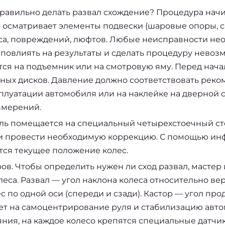
правильно делать развал схождение? Процедура нач
о осматривает элементы подвески (шаровые опоры, с
са, повреждений, люфтов. Любые неисправности не
т повлиять на результаты и сделать процедуру нево
тся на подъемник или на смотровую яму. Перед нач
сных дисков. Давление должно соответствовать рек
сплуатации автомобиля или на наклейке на дверной 
змерений.
иль помещается на специальный четырехстоечный ст
 и провести необходимую коррекцию. С помощью ин
тся текущее положение колес.
в. Чтобы определить нужен ли сход развал, мастер 
леса. Развал — угол наклона колеса относительно ве
по одной оси (спереди и сзади). Кастор — угол про
ет на самоцентрирование руля и стабилизацию авто
ния, на каждое колесо крепятся специальные датчик