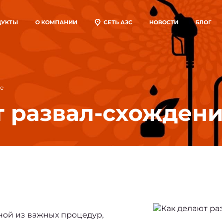
ДУКТЫ
О КОМПАНИИ
СЕТЬ АЗС
НОВОСТИ
БЛОГ
пливные карты
ставка топлива
товая продажа
ие
т развал-схожден
ой из важных процедур, 