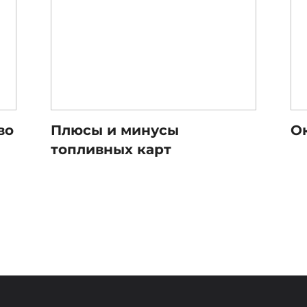
во
Плюсы и минусы
О
топливных карт