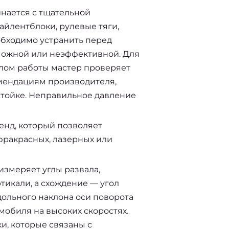
инается с тщательной
айлентблоки, рулевые тяги,
обходимо устранить перед
зможной или неэффективной. Для
алом работы мастер проверяет
омендациям производителя,
стойке. Неправильное давление
енд, который позволяет
фракрасных, лазерных или
измеряет углы развала,
ртикали, а схождение — угол
дольного наклона оси поворота
мобиля на высоких скоростях.
и, которые связаны с