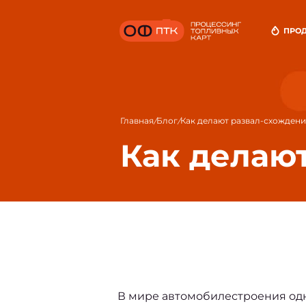
ПРО
То
До
Оп
Главная
Блог
Как делают развал-схожден
/
/
Как делаю
В мире автомобилестроения одн